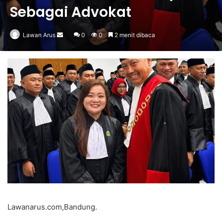
Sebagai Advokat
Send
Lawan Arus
0
0
2 menit dibaca
an
email
Lawanarus.com,Bandung.