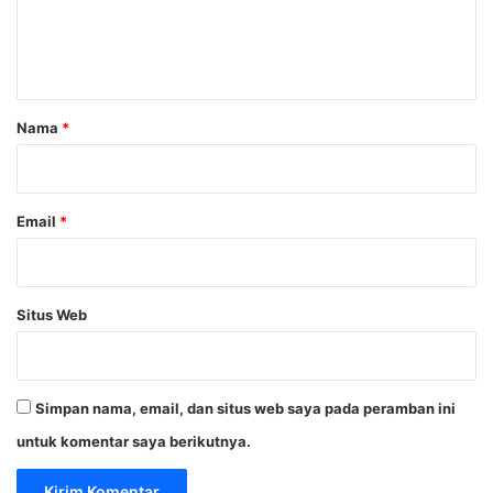
n
t
a
r
Nama
*
*
Email
*
Situs Web
Simpan nama, email, dan situs web saya pada peramban ini
untuk komentar saya berikutnya.