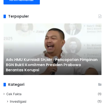
Terpopuler
Adv.HMU
H
Kurniadi
Du
SH,MH
Pe
:
K3
Pencopotan
Di
Pimpinan
Pr
BGN
Re
Adv.HMU Kurniadi SH,MH : Pencopotan Pimpinan
Bukti
S
BGN Bukti Komitmen Presiden Prabowo
Komitmen
Su
Berantas Korupsi
Presiden
Ha
Prabowo
Pe
Berantas
La
Kategori
Korupsi
Ju
Un
Cek Fakta
(1)
Fa
Be
Investigasi
(1)