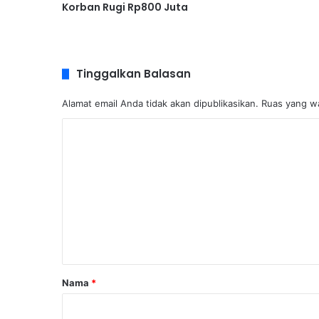
Korban Rugi Rp800 Juta
Tinggalkan Balasan
Alamat email Anda tidak akan dipublikasikan.
Ruas yang wa
K
o
m
e
n
t
a
r
Nama
*
*