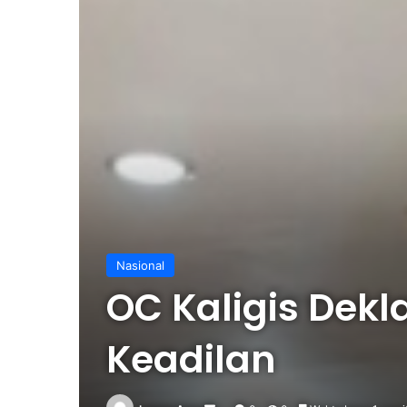
Nasional
OC Kaligis Dek
Keadilan‎