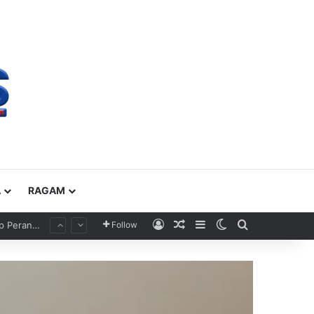
A
RAGAM
FWK: Jurnalis Kawal Perkembangan Kasus MBG, KEJAGUNG Dituntut Lebih Tranparan Dan Bekukan Harta Tersangka
Masuk
Artikel Acak
Sidebar
Switch skin
Cari
Follow