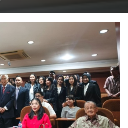
t
OC
Kaligis
Deklarasikan
LSM
Proyek
Pemburu
istrik
Keadilan‎
Presiden
Jejak
OC Kaligis Deklarasikan LSM
asional
Proyek Pemburu Keadilan‎