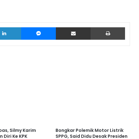
LinkedIn
Messenger
Bagikan melalui Email
Cetak
as, Silmy Karim
Bongkar Polemik Motor Listrik
 Diri Ke KPK
SPPG, Said Didu Desak Presiden